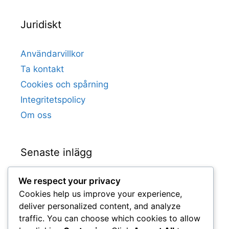
Juridiskt
Användarvillkor
Ta kontakt
Cookies och spårning
Integritetspolicy
Om oss
Senaste inlägg
We respect your privacy
Romelu Lukaku: Karriärhöjdpunkter,
Cookies help us improve your experience,
Klubbrekord, Internationella mål
deliver personalized content, and analyze
Jan Vertonghen: Tidiga influenser,
traffic. You can choose which cookies to allow
Ungdomskarriär, Familjevärderingar