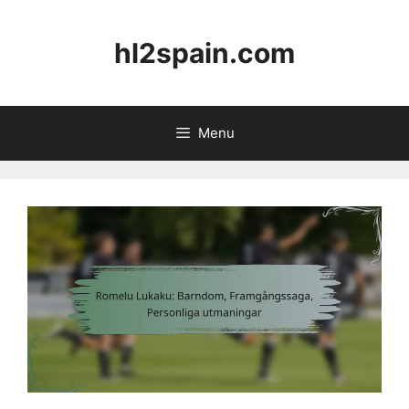
Skip
to
hl2spain.com
content
Menu