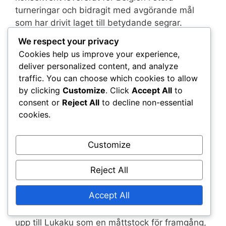
turneringar och bidragit med avgörande mål
som har drivit laget till betydande segrar.
We respect your privacy
Hans förmåga att prestera på den
Cookies help us improve your experience,
internationella scenen har befäst hans rykte
deliver personalized content, and analyze
som en världsklass anfallare, vilket gör honom
traffic. You can choose which cookies to allow
till en viktig del av Belgiens gyllene generation.
by clicking
Customize
. Click
Accept All
to
consent or
Reject All
to decline non-essential
Arv inom fotboll
cookies.
Allteftersom Lukaku fortsätter sin karriär,
Customize
etableras hans arv inom fotboll redan. Han
erkänns inte bara för sina målskytte
Reject All
prestationer utan också för sin arbetsmoral och
hängivenhet till sporten.
Accept All
Framtida generationer kommer sannolikt att se
upp till Lukaku som en måttstock för framgång,