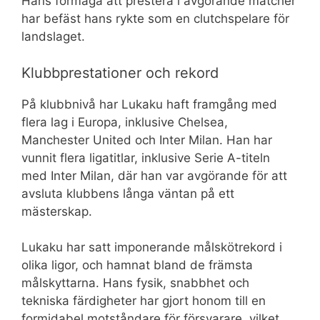
Hans förmåga att prestera i avgörande matcher
har befäst hans rykte som en clutchspelare för
landslaget.
Klubbprestationer och rekord
På klubbnivå har Lukaku haft framgång med
flera lag i Europa, inklusive Chelsea,
Manchester United och Inter Milan. Han har
vunnit flera ligatitlar, inklusive Serie A-titeln
med Inter Milan, där han var avgörande för att
avsluta klubbens långa väntan på ett
mästerskap.
Lukaku har satt imponerande målskötrekord i
olika ligor, och hamnat bland de främsta
målskyttarna. Hans fysik, snabbhet och
tekniska färdigheter har gjort honom till en
formidabel motståndare för försvarare, vilket