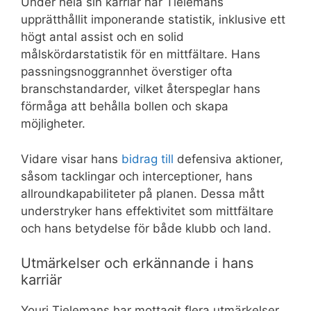
Under hela sin karriär har Tielemans
upprätthållit imponerande statistik, inklusive ett
högt antal assist och en solid
målskördarstatistik för en mittfältare. Hans
passningsnoggrannhet överstiger ofta
branschstandarder, vilket återspeglar hans
förmåga att behålla bollen och skapa
möjligheter.
Vidare visar hans
bidrag till
defensiva aktioner,
såsom tacklingar och interceptioner, hans
allroundkapabiliteter på planen. Dessa mått
understryker hans effektivitet som mittfältare
och hans betydelse för både klubb och land.
Utmärkelser och erkännande i hans
karriär
Youri Tielemans har mottagit flera utmärkelser