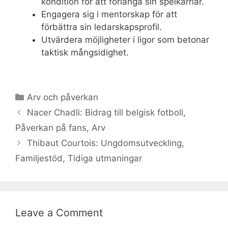
kondition för att förlänga sin spelkarriär.
Engagera sig i mentorskap för att
förbättra sin ledarskapsprofil.
Utvärdera möjligheter i ligor som betonar
taktisk mångsidighet.
Categories
Arv och påverkan
Nacer Chadli: Bidrag till belgisk fotboll,
Påverkan på fans, Arv
Thibaut Courtois: Ungdomsutveckling,
Familjestöd, Tidiga utmaningar
Leave a Comment