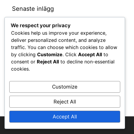
Senaste inlägg
We respect your privacy
Romelu Lukaku: Karriärhöjdpunkter,
Cookies help us improve your experience,
Klubbrekord, Internationella mål
deliver personalized content, and analyze
Jan Vertonghen: Tidiga influenser,
traffic. You can choose which cookies to allow
Ungdomskarriär, Familjevärderingar
by clicking
Customize
. Click
Accept All
to
Eden Hazard: Påverkan på unga spelare, Arv
consent or
Reject All
to decline non-essential
i Belgien, Global påverkan
cookies.
Thomas Meunier: Karriärhöjdpunkter,
Klubbinsatser, Internationella prestationer
Customize
Thomas Meunier: Bidrag till fotboll, Arv i
Belgien, Påverkan på ungdomar
Reject All
Accept All
© 2025 hl2spain.com • All rights reserved