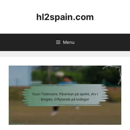
Skip
to
hl2spain.com
content
Menu