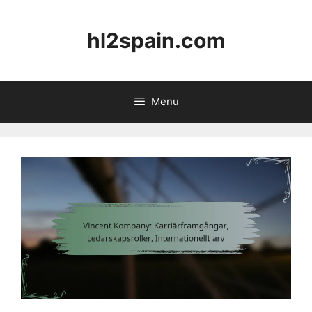
Skip
to
hl2spain.com
content
Menu