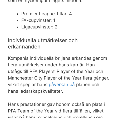
som en nyckelfigur i lagets historia.
Premier League-titlar: 4
FA-cupvinster: 1
Ligacupvinster: 2
Individuella utmärkelser och
erkännanden
Kompanis individuella briljans erkändes genom
flera utmärkelser under hans karriär. Han
utsågs till PFA Players’ Player of the Year och
Manchester City Player of the Year flera gånger,
vilket speglar hans
påverkan på
planen och
hans ledarskapskvaliteter.
Hans prestationer gav honom också en plats i
PFA Team of the Year vid flera tillfällen, vilket
visar på hans konsekvens och excellens som