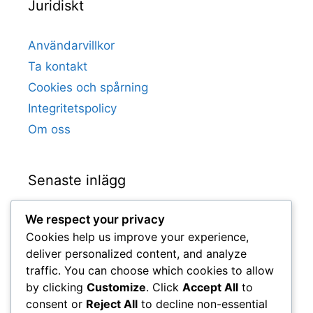
Juridiskt
Användarvillkor
Ta kontakt
Cookies och spårning
Integritetspolicy
Om oss
Senaste inlägg
We respect your privacy
Romelu Lukaku: Karriärhöjdpunkter,
Cookies help us improve your experience,
Klubbrekord, Internationella mål
deliver personalized content, and analyze
Jan Vertonghen: Tidiga influenser,
traffic. You can choose which cookies to allow
Ungdomskarriär, Familjevärderingar
by clicking
Customize
. Click
Accept All
to
Eden Hazard: Påverkan på unga spelare, Arv
consent or
Reject All
to decline non-essential