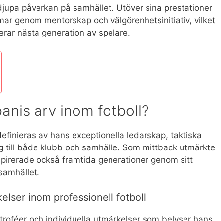
djupa påverkan på samhället. Utöver sina prestationer
mar genom mentorskap och välgörenhetsinitiativ, vilket
rerar nästa generation av spelare.
anis arv inom fotboll?
efinieras av hans exceptionella ledarskap, taktiska
 till både klubb och samhälle. Som mittback utmärkte
spirerade också framtida generationer genom sitt
samhället.
elser inom professionell fotboll
 troféer och individuella utmärkelser som belyser hans