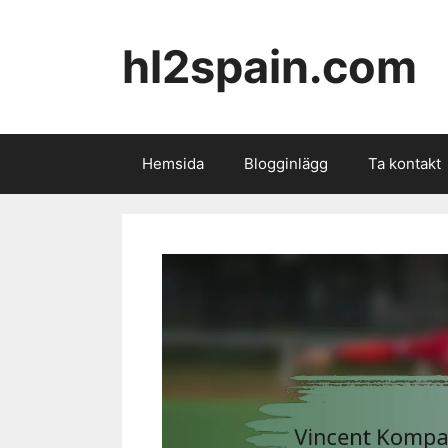
Skip
to
hl2spain.com
content
Hemsida
Blogginlägg
Ta kontakt