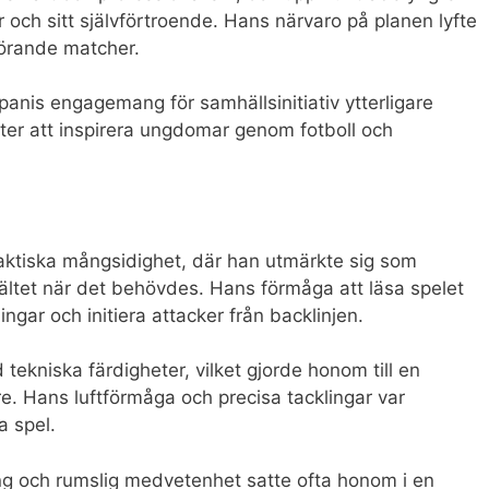
r och sitt självförtroende. Hans närvaro på planen lyfte
vgörande matcher.
anis engagemang för samhällsinitiativ ytterligare
ter att inspirera ungdomar genom fotboll och
taktiska mångsidighet, där han utmärkte sig som
fältet när det behövdes. Hans förmåga att läsa spelet
gar och initiera attacker från backlinjen.
ekniska färdigheter, vilket gjorde honom till en
e. Hans luftförmåga och precisa tacklingar var
a spel.
ing och rumslig medvetenhet satte ofta honom i en