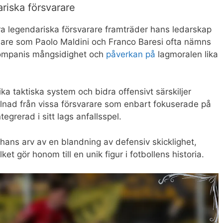
riska försvarare
 legendariska försvarare framträder hans ledarskap
elare som Paolo Maldini och Franco Baresi ofta nämns
 Kompanis mångsidighet och
påverkan på
lagmoralen lika
ika taktiska system och bidra offensivt särskiljer
llnad från vissa försvarare som enbart fokuserade på
egrerad i sitt lags anfallsspel.
ns arv av en blandning av defensiv skicklighet,
et gör honom till en unik figur i fotbollens historia.