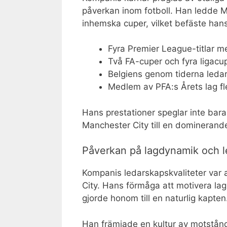
påverkan inom fotboll. Han ledde Ma
inhemska cuper, vilket befäste han
Fyra Premier League-titlar 
Två FA-cuper och fyra ligacu
Belgiens genom tiderna ledare
Medlem av PFA:s Årets lag fl
Hans prestationer speglar inte bar
Manchester City till en dominerande
Påverkan på lagdynamik och 
Kompanis ledarskapskvaliteter var 
City. Hans förmåga att motivera lag
gjorde honom till en naturlig kapten
Han främjade en kultur av motstån